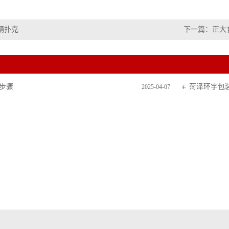
辆扑克
下一篇：
正大
步骤
菏泽环宇包
2025-04-07