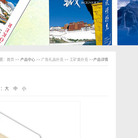
置：
首页
>> 产品中心 >>
广告礼品扑克
>>
工矿类扑克
>>产品详情
号：
大
中
小