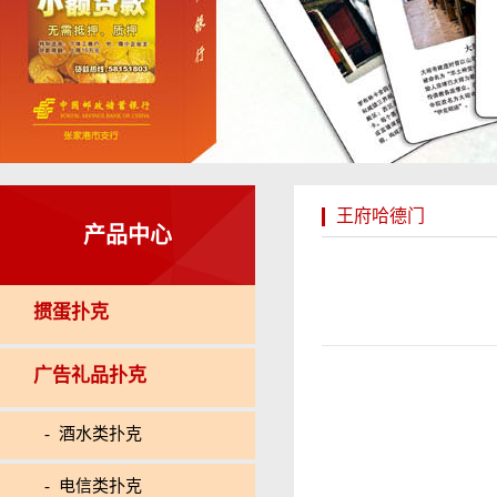
王府哈德门
产品中心
掼蛋扑克
广告礼品扑克
- 酒水类扑克
- 电信类扑克